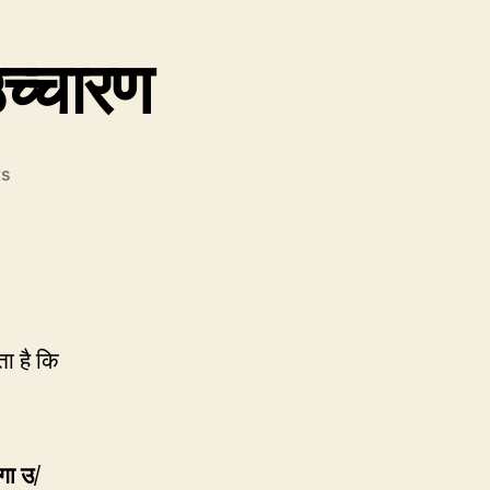
च्चारण
on
s
CP19:
Statue
का
सही
उच्चारण
ता है कि
गा उ/