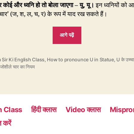
कोई और ध्वनि हो तो बोला जाएगा – यु, यू।
इन ध्वनियों को 
चार’ (ज, श, ल, च, र) के रूप में याद रख सकते हैं।
“CP19:
आगे पढ़ें
Statue
का
सही
 Sir Ki English Class
,
How to pronounce U in Statue
,
U के उच्च
जोशीले चार का नियम
उच्चारण”
h Class
हिंदी क्लास
Video क्लास
Mispro
 करें