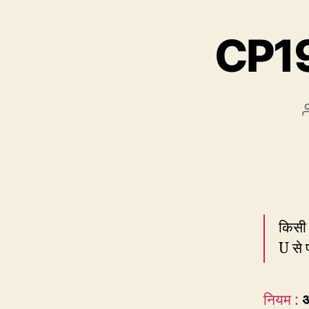
CP19:
किसी 
U से 
नियम :
अ