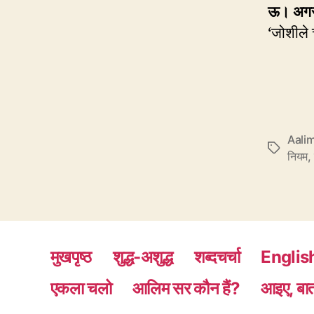
ऊ। अगर 
‘जोशीले 
Aalim
Tags
नियम
,
मुखपृष्ठ
शुद्ध-अशुद्ध
शब्दचर्चा
Englis
एकला चलो
आलिम सर कौन हैं?
आइए, बात