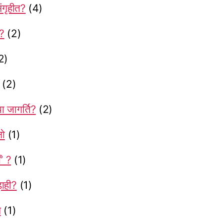
संगृहीत?
(4)
ी?
(2)
2)
(2)
ा जागर्ति?
(2)
नो
(1)
ँ’ ?
(1)
़ाही?
(1)
स
(1)