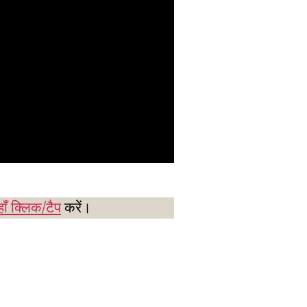
ाँ क्लिक/टैप
करें।