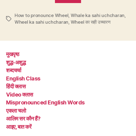
का
How to pronounce Wheel
,
Whale ka sahi uchcharan
सही
,
Tags
Wheel ka sahi uchcharan
,
Wheel का सही उच्चारण
उच्चारण
वील
है,
व्हील
मुखपृष्ठ
नहीं”
शुद्ध-अशुद्ध
शब्दचर्चा
English Class
हिंदी क्लास
Video क्लास
Mispronounced English Words
एकला चलो
आलिम सर कौन हैं?
आइए, बात करें