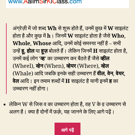
अंग्रेज़ी में जो शब्द
Wh
से शुरू होते हैं, उनमें कुछ में
W
साइलंट
होता है और कुछ में
h
। जिनमें
W
साइलंट होता है जैसे
Who
,
Whole
,
Whose
आदि, उनमें कोई समस्या नहीं है – सभी
उन्हें
हू
,
होल
या
हूज़
बोलते हैं। लेकिन जिनमें
H
साइलंट होता है,
उनमें कई लोग ‘
व्ह
‘ का उच्चारण कर बैठते हैं जैसे
व्हील
(Wheel),
व्हेन
(When),
व्हेयर
(Where),
व्हेल
(Whale) आदि जबकि इनके सही उच्चारण हैं
वील
,
वेन
,
वेयर
,
वेल
आदि। इन तमाम शब्दों में
H
साइलंट है यानी इनमें
ह
का
उच्चारण नहीं होगा।
लेकिन W से जिस व का उच्चारण होता है, वह V के व़ उच्चारण से
अलग है। क्या है दोनों में फ़र्क़, यह जानने के लिए आगे पढ़ें।
“CP76:
आगे पढ़ें
Wheel