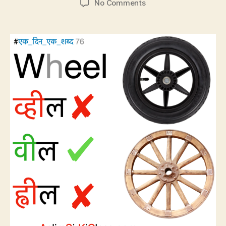
on
No Comments
CP76:
Wheel
का
सही
उच्चारण
वील
है,
व्हील
नहीं