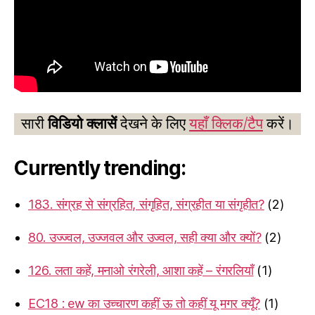
सारी
विडियो क्लासें
देखने के लिए
यहाँ क्लिक/टैप
करें।
Currently trending:
183. संग्रह से संग्रहित, संगृहित, संग्रहीत या संगृहीत?
(2)
80. उज्ज्वल, उज्जवल और उज्वल, सही क्या और क्यों?
(2)
126. लता कहें, मनाओ रंगरेली, आशा कहें – रंगरलियाँ
(1)
EC18 : ew का उच्चारण कहीं ऊ तो कहीं यू मगर क्यूँ?
(1)