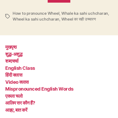
का
How to pronounce Wheel
,
Whale ka sahi uchcharan
सही
,
Tags
Wheel ka sahi uchcharan
,
Wheel का सही उच्चारण
उच्चारण
वील
है,
व्हील
मुखपृष्ठ
नहीं”
शुद्ध-अशुद्ध
शब्दचर्चा
English Class
हिंदी क्लास
Video क्लास
Mispronounced English Words
एकला चलो
आलिम सर कौन हैं?
आइए, बात करें