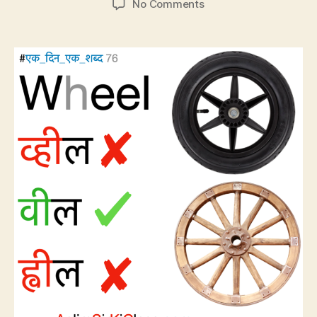
on
No Comments
CP76:
Wheel
का
सही
उच्चारण
वील
है,
व्हील
नहीं