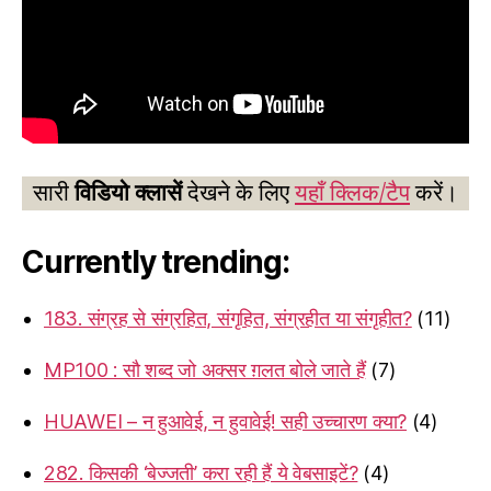
सारी
विडियो क्लासें
देखने के लिए
यहाँ क्लिक/टैप
करें।
Currently trending:
183. संग्रह से संग्रहित, संगृहित, संग्रहीत या संगृहीत?
(11)
MP100 : सौ शब्द जो अक्सर ग़लत बोले जाते हैं
(7)
HUAWEI – न हुआवेई, न हुवावेई! सही उच्चारण क्या?
(4)
282. किसकी ‘बेज्जती’ करा रही हैं ये वेबसाइटें?
(4)