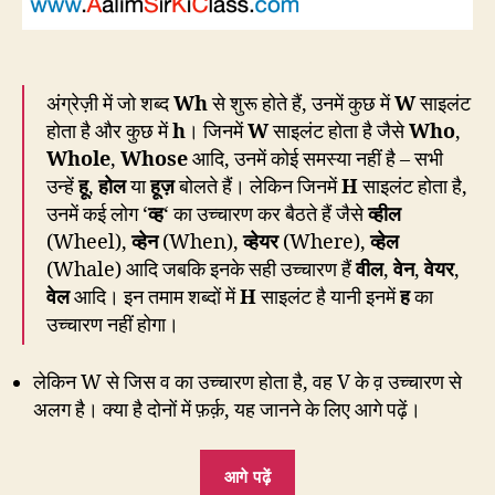
अंग्रेज़ी में जो शब्द
Wh
से शुरू होते हैं, उनमें कुछ में
W
साइलंट
होता है और कुछ में
h
। जिनमें
W
साइलंट होता है जैसे
Who
,
Whole
,
Whose
आदि, उनमें कोई समस्या नहीं है – सभी
उन्हें
हू
,
होल
या
हूज़
बोलते हैं। लेकिन जिनमें
H
साइलंट होता है,
उनमें कई लोग ‘
व्ह
‘ का उच्चारण कर बैठते हैं जैसे
व्हील
(Wheel),
व्हेन
(When),
व्हेयर
(Where),
व्हेल
(Whale) आदि जबकि इनके सही उच्चारण हैं
वील
,
वेन
,
वेयर
,
वेल
आदि। इन तमाम शब्दों में
H
साइलंट है यानी इनमें
ह
का
उच्चारण नहीं होगा।
लेकिन W से जिस व का उच्चारण होता है, वह V के व़ उच्चारण से
अलग है। क्या है दोनों में फ़र्क़, यह जानने के लिए आगे पढ़ें।
“CP76:
आगे पढ़ें
Wheel