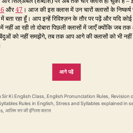
ेस और सिल्अबल (शब्दांश) पर अब तक चार क्लासें हो चुकी हैं 
46
और
47
। आज की इस क्लास में उन चारों क्लासों के निष्कर्ष
ं में बता रहा हूँ। आप इन्हें रिविश्ज़न के तौर पर पढ़ें और यदि को
ें नहीं आ रही तो दोबारा पिछली क्लासों में जाएँ क्योंकि जब 
िंदुओं को नहीं समझेंगे, तब तक आप आगे की क्लासों को भी नह
।
“EC48:
आगे पढ़ें
स्ट्रेस
और
सिल्अबल
 Sir Ki English Class
,
English Pronunciation Rules
,
Revision o
yllables Rules in English
,
Stress and Syllables explained in 
–
ts
,
आलिम सर की इंग्लिश क्लास
7
पॉइंट
में