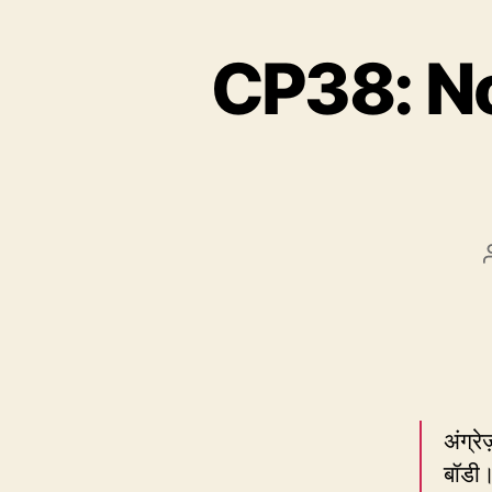
CP38: Nob
अंग्र
बॉडी।