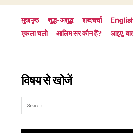
मुखपृष्ठ
शुद्ध-अशुद्ध
शब्दचर्चा
Englis
एकला चलो
आलिम सर कौन हैं?
आइए, बात
विषय से खोजें
Search
for: