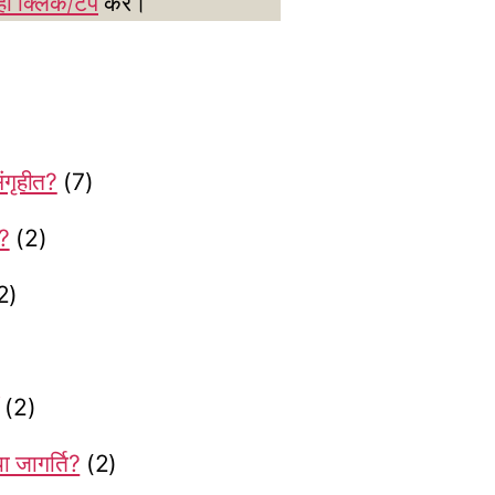
ाँ क्लिक/टैप
करें।
संगृहीत?
(7)
ी?
(2)
2)
(2)
ा जागर्ति?
(2)