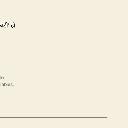
‘बडी’ हो
to
lables
,