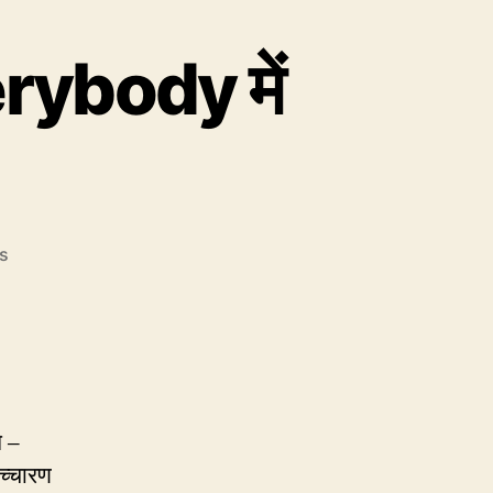
rybody में
on
s
CP38:
Nobody
में
‘बडी’,
Everybody
में
‘बॉडी’
े –
च्चारण