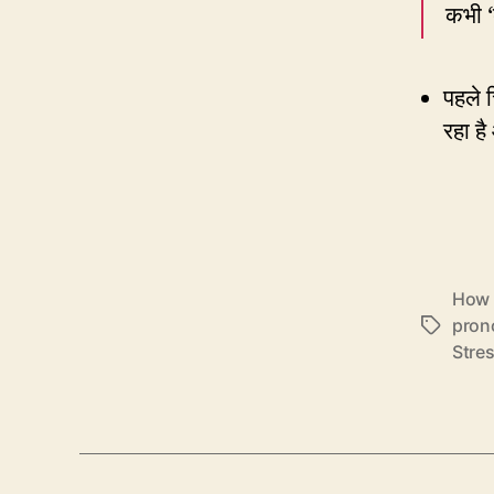
कभी ‘
पहले च
रहा ह
How 
pron
Tags
Stres