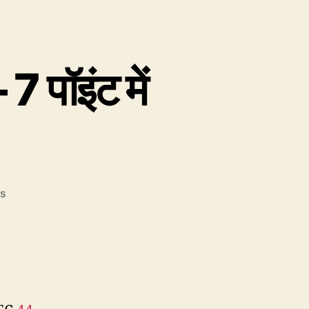
 पॉइंट में
on
s
EC48:
स्ट्रेस
और
सिल्अबल
–
7
पॉइंट