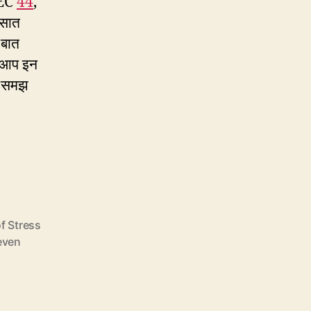
– EC
44
,
में
 सात
सबकुछ
ई बात
तक आप इन
ीं समझ
f Stress
seven