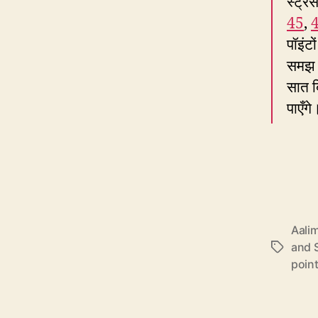
स्ट्र
45
,
पॉइंटो
समझ म
सात ब
पाएँगे
Aalim
and S
Tags
poin