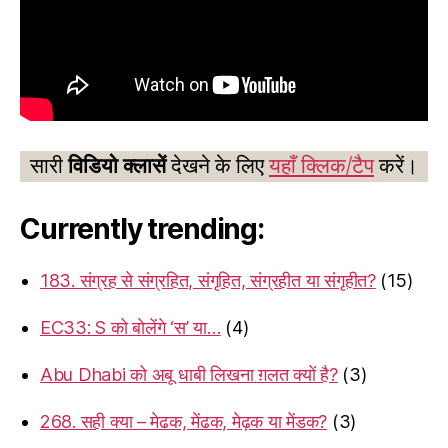
सारी
विडियो क्लासें
देखने के लिए
यहाँ क्लिक/टैप
करें।
Currently trending:
183. संग्रह से संग्रहित, संगृहित, संग्रहीत या संगृहीत?
(15)
EC33: S को बोलेंगे ‘स’ या…
(4)
Abu Dhabi को अबू धाबी लिखना ग़लत क्यों है?
(3)
268. सही क्या – मेढक, मेंढक, मेढ़क या मेंडक?
(3)