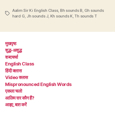
का
Aalim Sir Ki English Class
,
Bh sounds B
‘ख’,
,
Gh sounds
Tags
hard G
,
Jh sounds J
,
Kh sounds K
,
Th sounds T
ढाका
का
‘ढ’
खा
मुखपृष्ठ
गए
शुद्ध-अशुद्ध
अंग्रेज़”
शब्दचर्चा
English Class
हिंदी क्लास
Video क्लास
Mispronounced English Words
एकला चलो
आलिम सर कौन हैं?
आइए, बात करें