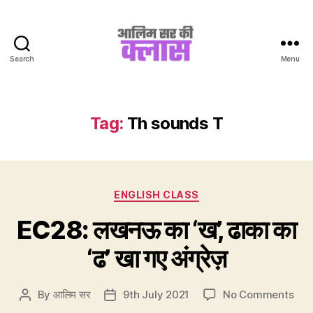
Search
Menu
Aalim
Sir
Ki
Class
Tag:
Th sounds T
Categories
ENGLISH CLASS
EC28: लखनऊ का ‘ख’, ढाका का
‘ढ’ खा गए अंग्रेज़
on
By
आलिम सर
9th July 2021
No Comments
Post
Post
EC2
author
date