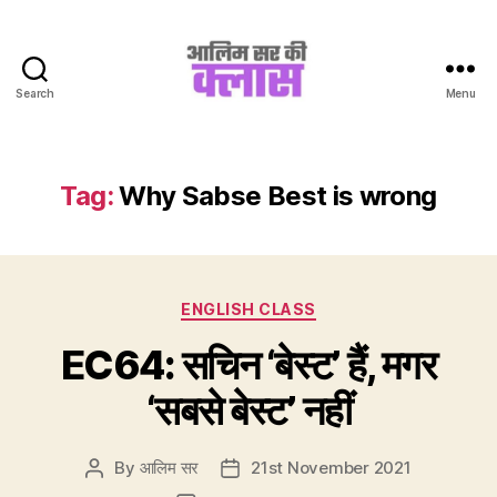
Search
Menu
Aalim
Sir
Ki
Class
Tag:
Why Sabse Best is wrong
Categories
ENGLISH CLASS
EC64: सचिन ‘बेस्ट’ हैं, मगर
‘सबसे बेस्ट’ नहीं
By
आलिम सर
21st November 2021
Post
Post
author
date