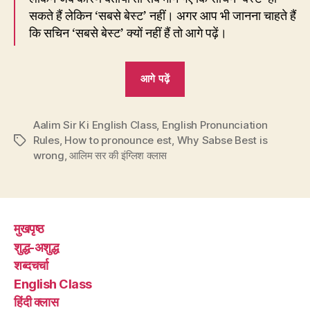
सकते हैं लेकिन ‘सबसे बेस्ट’ नहीं। अगर आप भी जानना चाहते हैं
कि सचिन ‘सबसे बेस्ट’ क्यों नहीं हैं तो आगे पढ़ें।
“EC64:
आगे पढ़ें
सचिन
‘बेस्ट’
Aalim Sir Ki English Class
,
English Pronunciation
हैं,
Rules
,
How to pronounce est
,
Why Sabse Best is
Tags
मगर
wrong
,
आलिम सर की इंग्लिश क्लास
‘सबसे
बेस्ट’
नहीं”
मुखपृष्ठ
शुद्ध-अशुद्ध
शब्दचर्चा
English Class
हिंदी क्लास