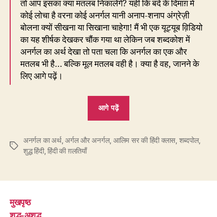
तो आप इसका क्या मतलब निकालेंगे? यही कि बंदे के दिमाग़ में
कोई लोचा है वरना कोई अनर्गल यानी अनाप-शनाप अंग्रेज़ी
बोलना क्यों सीखना या सिखाना चाहेगा! मैं भी एक यूट्यूब व़िडियो
का यह शीर्षक देखकर चौंक गया था लेकिन जब शब्दकोश में
अनर्गल का अर्थ देखा तो पता चला कि अनर्गल का एक और
मतलब भी है… बल्कि मूल मतलब वही है। क्या है वह, जानने के
लिए आगे पढ़ें।
“146.
आगे पढ़ें
अनर्गल
माने
अनर्गल का अर्थ
,
अर्गल और अनर्गल
,
आलिम सर की हिंदी क्लास
क्या
,
शब्दपोल
,
Tags
शुद्ध हिंदी
,
हिंदी की ग़लतियाँ
–
बकबक
या
लगातार?”
मुखपृष्ठ
शुद्ध-अशुद्ध