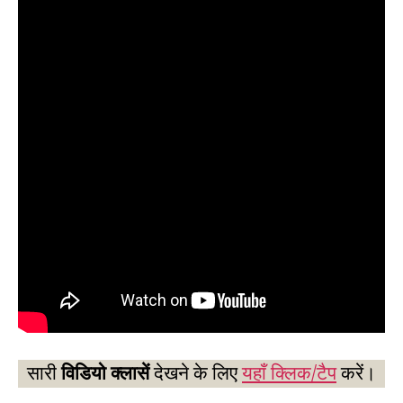
सारी
विडियो क्लासें
देखने के लिए
यहाँ क्लिक/टैप
करें।