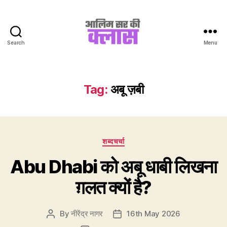
Search
Menu
Aalim
Sir
Ki
Class
Tag:
अबू ज़बी
Categories
शब्दचर्चा
Abu Dhabi को अबू धाबी लिखना
ग़लत क्यों है?
By
नीरेंद्र नागर
16th May 2026
Post
Post
author
date