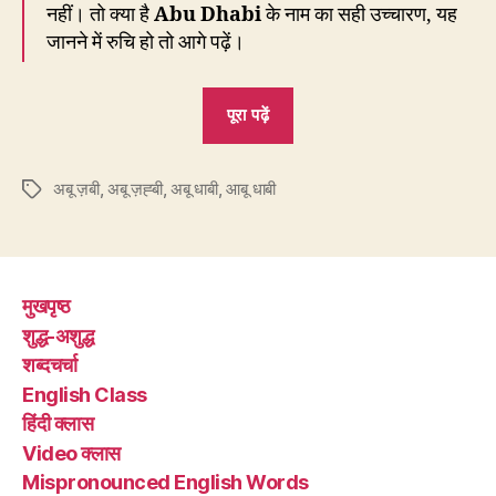
नहीं। तो क्या है
Abu Dhabi
के नाम का सही उच्चारण, यह
जानने में रुचि हो तो आगे पढ़ें।
“Abu
पूरा पढ़ें
Dhabi
को
अबू ज़बी
,
अबू ज़ह्बी
,
अबू धाबी
,
आबू धाबी
अबू
Tags
धाबी
लिखना
ग़लत
मुखपृष्ठ
क्यों
शुद्ध-अशुद्ध
है?”
शब्दचर्चा
English Class
हिंदी क्लास
Video क्लास
Mispronounced English Words