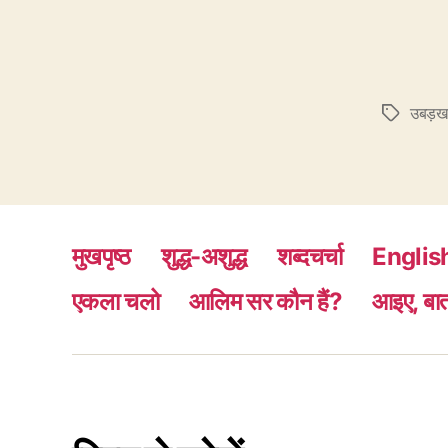
उबड़ख
Tags
मुखपृष्ठ
शुद्ध-अशुद्ध
शब्दचर्चा
Englis
एकला चलो
आलिम सर कौन हैं?
आइए, बात