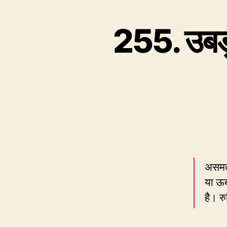
255. उबड़
असमतल
या ऊब
है। रु