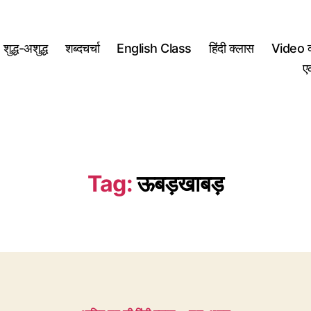
शुद्ध-अशुद्ध
शब्दचर्चा
English Class
हिंदी क्लास
Video क
ए
Tag:
ऊबड़खाबड़
Categories