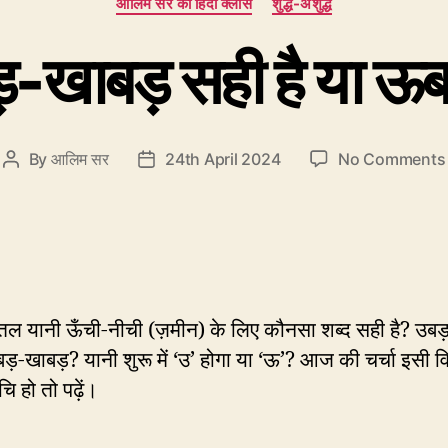
आलिम सर की हिंदी क्लास
शुद्ध-अशुद्ध
-खाबड़ सही है या ऊ
By
आलिम सर
24th April 2024
No Comments
Post
Post
author
date
 यानी ऊँची-नीची (ज़मीन) के लिए कौनसा शब्द सही है? उबड
ड़-खाबड़? यानी शुरू में ‘उ’ होगा या ‘ऊ’? आज की चर्चा इसी 
चि हो तो पढ़ें।