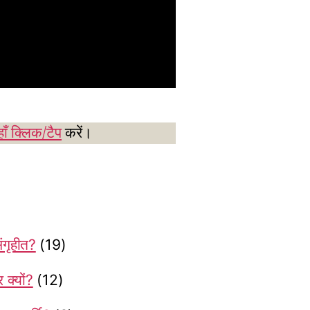
ाँ क्लिक/टैप
करें।
संगृहीत?
(19)
क्यों?
(12)