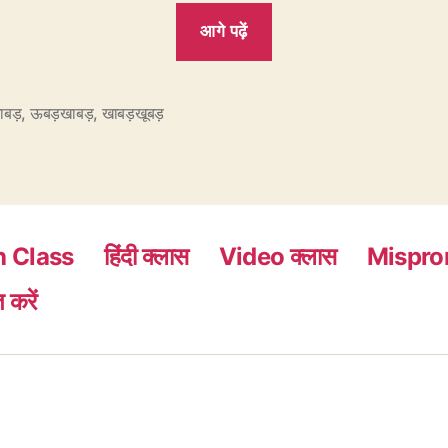
“255.
आगे पढ़ें
उबड़-
खाबड़
सही
ाबड़
,
ऊबड़खाबड़
,
खाबड़खूबड़
है
या
ऊबड़-
खाबड़?”
h Class
हिंदी क्लास
Video क्लास
Mispro
 करें