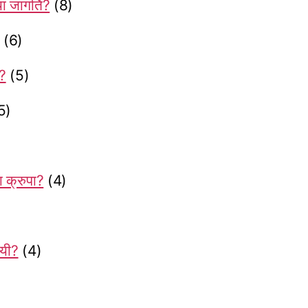
ा जागर्ति?
(8)
(6)
ी?
(5)
5)
ा क्रुपा?
(4)
नयी?
(4)