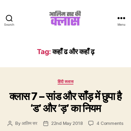
Search
Menu
Aalim
Sir
Ki
Class
Tag:
कहाँ ढ और कहाँ ढ़
Categories
हिंदी क्लास
क्लास 7 – सांड और साँड़ में छुपा है
‘ड’ और ‘ड़’ का नियम
on
By
आलिम सर
22nd May 2018
4 Comments
Post
Post
क्ला
author
date