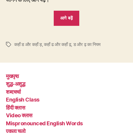
जानने के लिए आगे पढ़ें।
“क्लास
आगे बढ़ें
7
–
सांड
कहाँ ड और कहाँ ड़
,
कहाँ ढ और कहाँ ढ़
,
ड और ढ़ का नियम
Tags
और
साँड़
में
छुपा
मुखपृष्ठ
है
शुद्ध-अशुद्ध
‘ड’
शब्दचर्चा
और
English Class
‘ड़’
हिंदी क्लास
का
Video क्लास
नियम”
Mispronounced English Words
एकला चलो