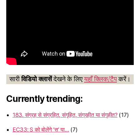
सारी
विडियो क्लासें
देखने के लिए
यहाँ क्लिक/टैप
करें।
Currently trending:
183. संग्रह से संग्रहित, संगृहित, संग्रहीत या संगृहीत?
(17)
EC33: S को बोलेंगे ‘स’ या…
(7)