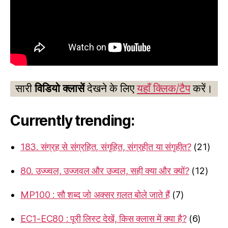
सारी
विडियो क्लासें
देखने के लिए
यहाँ क्लिक/टैप
करें।
Currently trending:
183. संग्रह से संग्रहित, संगृहित, संग्रहीत या संगृहीत?
(21)
80. उज्ज्वल, उज्जवल और उज्वल, सही क्या और क्यों?
(12)
MP100 : सौ शब्द जो अक्सर ग़लत बोले जाते हैं
(7)
EC1-EC80 : पूरी लिस्ट देखें, किस क्लास में क्या है?
(6)