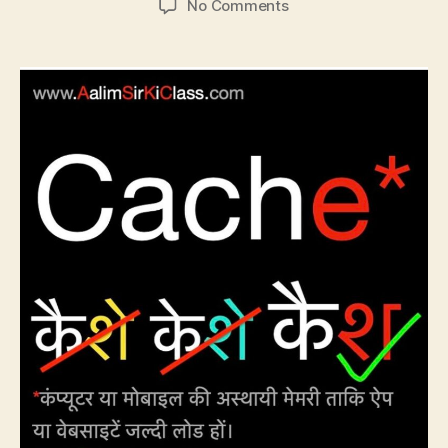
on
No Comments
CP25:
Cache
का
उच्चारण
कैश
या
कैशे?