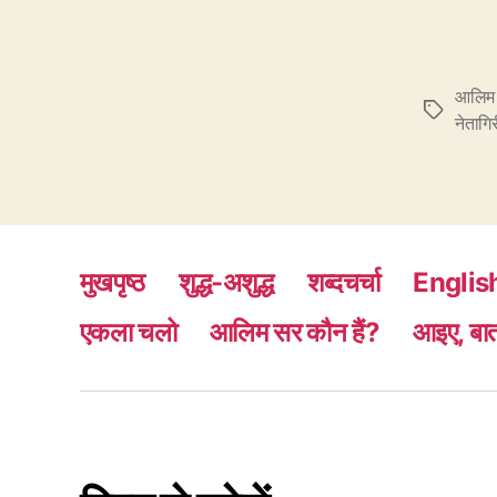
आलिम 
Tags
नेतागिर
मुखपृष्ठ
शुद्ध-अशुद्ध
शब्दचर्चा
Englis
एकला चलो
आलिम सर कौन हैं?
आइए, बात