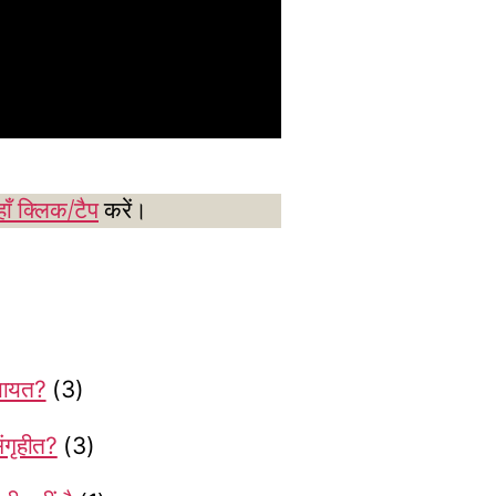
ाँ क्लिक/टैप
करें।
ियायत?
(3)
संगृहीत?
(3)