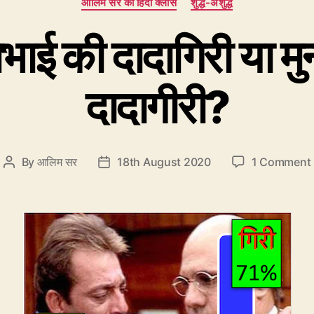
आलिम सर की हिंदी क्लास
शुद्ध-अशुद्ध
ाभाई की दादागिरी या मु
दादागीरी?
By
आलिम सर
18th August 2020
1 Comment
Post
Post
author
date
म
म