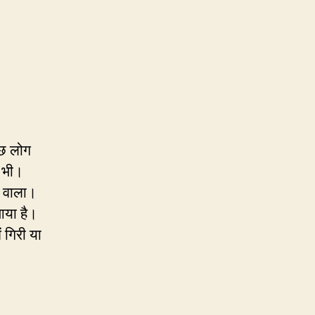
ुछ लोग
ी भी।
री वाला।
 आया है।
ं गिरी या