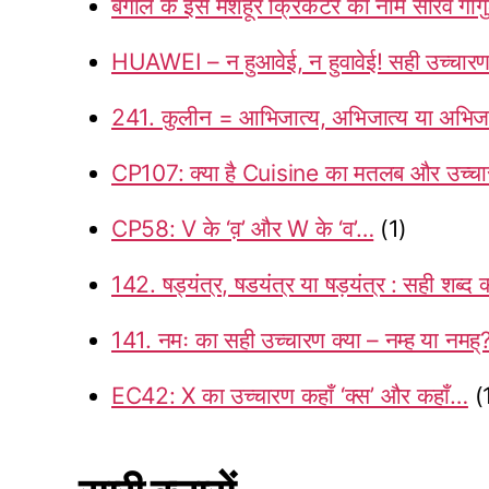
बंगाल के इस मशहूर क्रिकेटर का नाम सौरव गांगुल
HUAWEI – न हुआवेई, न हुवावेई! सही उच्चारण
241. कुलीन = आभिजात्य, अभिजात्य या अभि
CP107: क्या है Cuisine का मतलब और उच्च
CP58: V के ‘व़’ और W के ‘व’…
(1)
142. षड्यंत्र, षडयंत्र या षड़यंत्र : सही शब्द क्
141. नमः का सही उच्चारण क्या – नम्ह या नमह्
EC42: X का उच्चारण कहाँ ‘क्स’ और कहाँ…
(