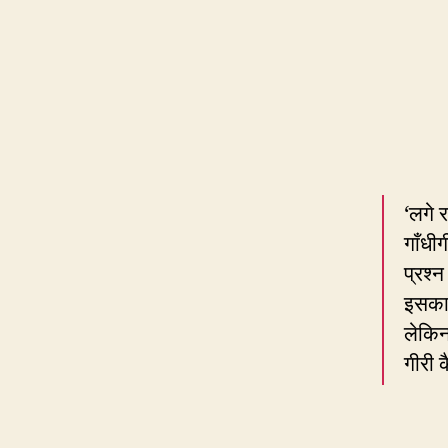
‘लगे 
गाँधी
प्रश्
इसका 
लेकिन 
गीरी 