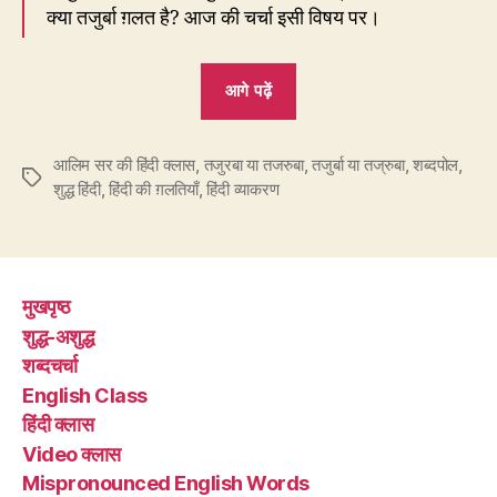
क्या तजुर्बा ग़लत है? आज की चर्चा इसी विषय पर।
“174.
आगे पढ़ें
सही
क्या
आलिम सर की हिंदी क्लास
,
तजुरबा या तजरुबा
है
,
तजुर्बा या तज्रुबा
,
शब्दपोल
,
Tags
शुद्ध हिंदी
,
हिंदी की ग़लतियाँ
,
हिंदी व्याकरण
–
तजुर्बा
या
तज्रुबा?”
मुखपृष्ठ
शुद्ध-अशुद्ध
शब्दचर्चा
English Class
हिंदी क्लास
Video क्लास
Mispronounced English Words