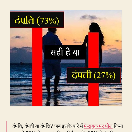
पति-
पत्नी
के
लिए
सही
क्या
–
दंपति,
दंपती
या
दंपत्ति
दंपति, दंपती या दंपत्ति? जब इसके बारे में
फ़ेसबुक पर पोल
किया