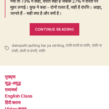
गया तो 73% ने कहा, दंपति सही है जबकि 27% ने दंपती पर
मुहर लगाई। कुछ ने कहा – दोनों ग़लत हैं, सही है दंपत्ति। आइए,
जानते हैं – सही क्या है और क्यों है।
“18.
CONTINUE READING
पति-
पत्नी
dampatti pulling hai ya striling
,
दंपति दंपती या दंपत्ति
के
,
दंपति या
Tags
दंपती
,
दंपती या दंपत्ती
,
दंपत्ति
लिए
सही
क्या
–
मुखपृष्ठ
दंपति,
शुद्ध-अशुद्ध
दंपती
शब्दचर्चा
या
English Class
दंपत्ति?”
हिंदी क्लास
Video क्लास