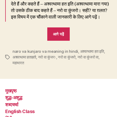
देते हैं और कहते हैं – अश्वत्थामा हत इति (अश्वत्थामा मारा गया)
तो उसके ठीक बाद कहते हैं – नरो वा कुंजरो। सही? या ग़लत?
इस विषय में एक चौंकाने वाली जानकारी के लिए आगे पढ़ें।
“191.
आगे पढ़ें
‘नरो
वा
naro va kunjaro va meaning in hindi
कुंजरो’
,
अश्वत्थामा हत इति
,
अश्वत्थामा हताहतो
,
नरो वा कुंजरः
,
नरो वा कुंजरो
,
नरो वा कुंजरो वा
,
Tags
का
महाभारत
ज़िक्र
महाभारत
में
नहीं
मुखपृष्ठ
तो
शुद्ध-अशुद्ध
कहाँ
शब्दचर्चा
है?”
English Class