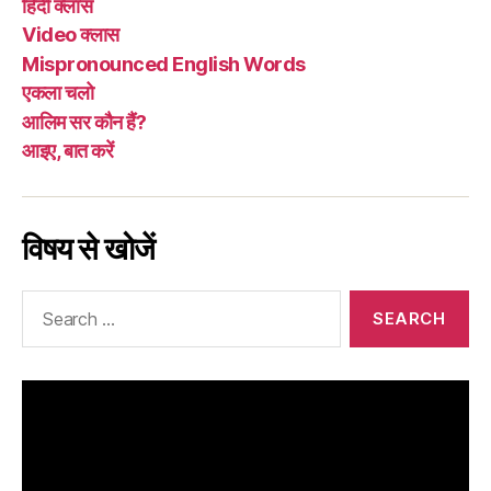
हिंदी क्लास
Video क्लास
Mispronounced English Words
एकला चलो
आलिम सर कौन हैं?
आइए, बात करें
विषय से खोजें
Search
for: