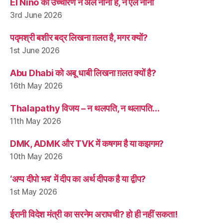
El Niño का उच्चारण न अल नीनो है, न एल नीनो
3rd June 2026
पद्मश्री बशीर बद्र लिखना ग़लत है, मगर क्यों?
1st June 2026
Abu Dhabi को अबू धाबी लिखना ग़लत क्यों है?
16th May 2026
Thalapathy विजय – न थलपति, न थलापति…
11th May 2026
DMK, ADMK और TVK में कषगम है या कझगम?
10th May 2026
‘अप्प दीपो भव’ में दीप का अर्थ दीपक है या द्वीप?
1st May 2026
ईरानी विदेश मंत्री का सरनेम अराघची? हो ही नहीं सकता!