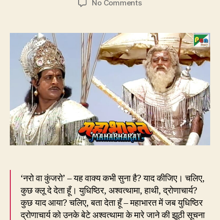
on
No Comments
191.
‘नरो
वा
कुंजरो’
का
ज़िक्र
महाभारत
में
नहीं
तो
कहाँ
है?
‘नरो वा कुंजरो’ – यह वाक्य कभी सुना है? याद कीजिए। चलिए,
कुछ क्लू दे देता हूँ। युधिष्ठिर, अश्वत्थामा, हाथी, द्रोणाचार्य?
कुछ याद आया? चलिए, बता देता हूँ – महाभारत में जब युधिष्ठिर
द्रोणाचार्य को उनके बेटे अश्वत्थामा के मारे जाने की झूठी सूचना