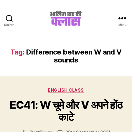
Search
Menu
Aalim
Sir
Ki
Class
Tag:
Difference between W and V
sounds
Categories
ENGLISH CLASS
EC41: W चूमे और V अपने होंठ
काटे