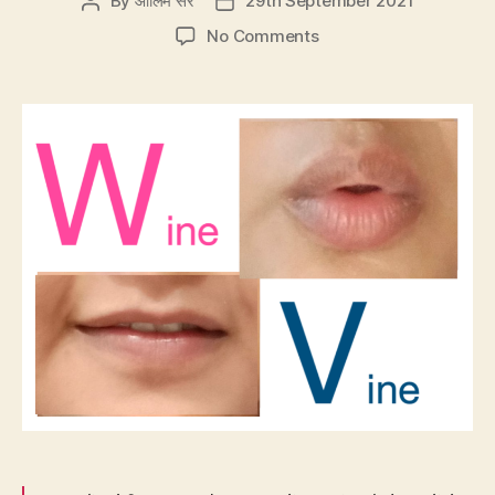
By
आलिम सर
29th September 2021
Post
Post
author
date
on
No Comments
EC41:
W
चूमे
और
V
अपने
होंठ
काटे