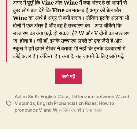
अगर मैं पूछूँ कि
Vine
और
Wine
में क्या अंतर है तो आपमें से
कुछ लोग बता देंगे कि
Vine
का मतलब है अंगूर की बेल और
Wine
का अर्थ है अंगूर से बनी शराब। लेकिन इसके अलावा भी
दोनों में एक अंतर है और वह है उच्चारण का। आप चौंकेंगे कि
उच्चारण का क्या फ़र्क़ हो सकता है? W और V दोनों का उच्चारण
‘व’ होता है। जी हाँ, इनके उच्चारण लगते तो एक जैसे हैं और
स्कूल में हमें हमारे टीचर ने बताया भी नहीं कि इनके उच्चारणों में
कोई अंतर है। लेकिन है। क्या है, यह जानने के लिए आगे पढ़ें।
“EC41:
आगे पढ़ें
W
चूमे
Aalim Sir Ki English Class
,
Difference between W and
और
V sounds
,
English Pronunciation Rules
,
How to
Tags
V
pronounce V and W
,
आलिम सर की इंग्लिश क्लास
अपने
होंठ
काटे”