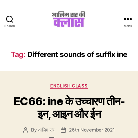
Search
Menu
Aalim
Sir
Ki
Class
Tag:
Different sounds of suffix ine
Categories
ENGLISH CLASS
EC66: ine के उच्चारण तीन-
इन, आइन और ईन
By
आलिम सर
26th November 2021
Post
Post
author
date