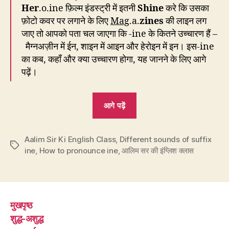
Her
.o.ine फ़िल्म इंडस्ट्री में इतनी
Shine
करे कि उसका
फ़ोटो कवर पर लगाने के लिए
Mag
.a.
zines
की लाइन लग
जाए तो आपको पता चल जाएगा कि -ine के कितने उच्चारण हैं –
मैग्नअज़ीन में ईन, शाइन में आइन और हेरोइन में इन। इस-ine
का कब, कहाँ और क्या उच्चारण होगा, यह जानने के लिए आगे
पढ़ें।
“EC66:
आगे पढ़ें
ine
के
Aalim Sir Ki English Class
,
Different sounds of suffix
उच्चारण
Tags
ine
,
How to pronounce ine
,
आलिम सर की इंग्लिश क्लास
तीन-
इन,
आइन
और
मुखपृष्ठ
ईन”
शुद्ध-अशुद्ध