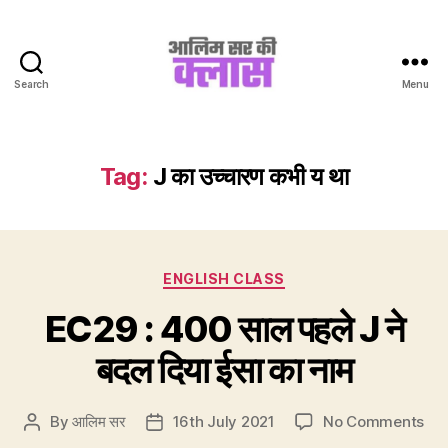
Search
Menu
Aalim
Sir
Ki
Class
Tag:
J का उच्चारण कभी य था
Categories
ENGLISH CLASS
EC29 : 400 साल पहले J ने
बदल दिया ईसा का नाम
on
By
आलिम सर
16th July 2021
No Comments
Post
Post
EC
author
date