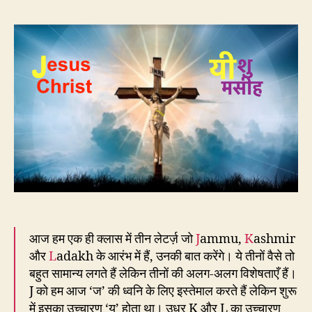
:
40
साल
पहले
J
ने
बदल
दिया
ईसा
का
नाम
आज हम एक ही क्लास में तीन लेटर्ज़ जो
J
ammu,
K
ashmir
और
L
adakh के आरंभ में हैं, उनकी बात करेंगे। ये तीनों वैसे तो
बहुत सामान्य लगते हैं लेकिन तीनों की अलग-अलग विशेषताएँ हैं।
J को हम आज ‘ज’ की ध्वनि के लिए इस्तेमाल करते हैं लेकिन शुरू
में इसका उच्चारण ‘य’ होता था। उधर K और L का उच्चारण