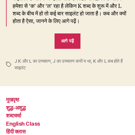
हमेशा से ‘क’ और ‘ल’ रहा है लेकिन K शब्द के शुरू में और L
शब्द के बीच में हो तो कई बार साइलंट हो जाता है। कब और क्यों
होता है ऐसा, जानने के लिए आगे पढ़ें।
“EC29
आगे पढ़ें
:
400
J K और L का उच्चारण
,
J का उच्चारण कभी य था
साल
,
K और L कब होते हैं
Tags
साइलंट
पहले
J
ने
बदल
मुखपृष्ठ
दिया
शुद्ध-अशुद्ध
ईसा
शब्दचर्चा
का
English Class
नाम”
हिंदी क्लास