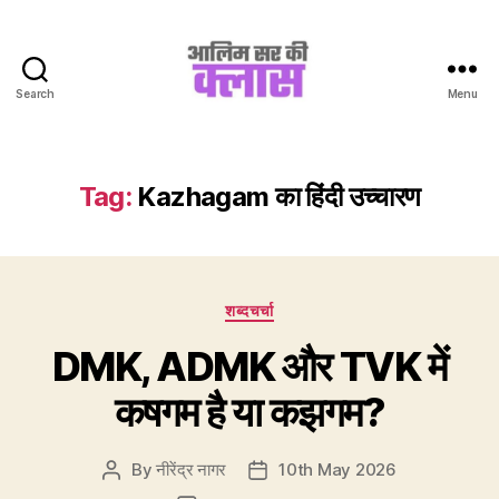
Search
Menu
Aalim
Sir
Ki
Class
Tag:
Kazhagam का हिंदी उच्चारण
Categories
शब्दचर्चा
DMK, ADMK और TVK में
कषगम है या कझगम?
By
नीरेंद्र नागर
10th May 2026
Post
Post
author
date