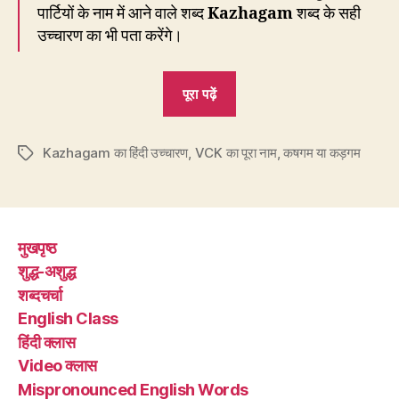
पार्टियों के नाम में आने वाले शब्द
Kazhagam
शब्द के सही
उच्चारण का भी पता करेंगे।
“DMK,
पूरा पढ़ें
ADMK
और
Kazhagam का हिंदी उच्चारण
,
VCK का पूरा नाम
TVK
,
कषगम या कड़गम
Tags
में
कषगम
है
मुखपृष्ठ
या
शुद्ध-अशुद्ध
कझगम?”
शब्दचर्चा
English Class
हिंदी क्लास
Video क्लास
Mispronounced English Words