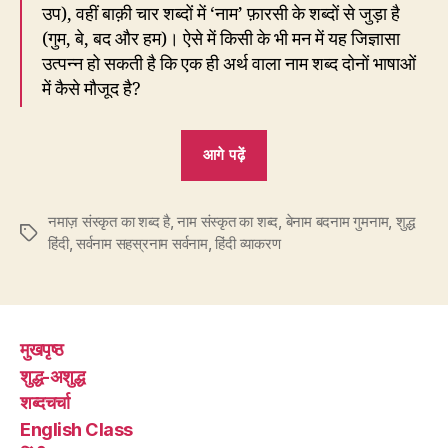
उप), वहीं बाक़ी चार शब्दों में ‘नाम’ फ़ारसी के शब्दों से जुड़ा है
(गुम, बे, बद और हम)। ऐसे में किसी के भी मन में यह जिज्ञासा
उत्पन्न हो सकती है कि एक ही अर्थ वाला नाम शब्द दोनों भाषाओं
में कैसे मौजूद है?
“251.
आगे पढ़ें
नाम
संस्कृत
नमाज़ संस्कृत का शब्द है
,
नाम संस्कृत का शब्द
का
,
बेनाम बदनाम गुमनाम
,
शुद्ध
Tags
हिंदी
,
सर्वनाम सहस्रनाम सर्वनाम
,
हिंदी व्याकरण
शब्द
है
या
फ़ारसी
मुखपृष्ठ
का?”
शुद्ध-अशुद्ध
शब्दचर्चा
English Class