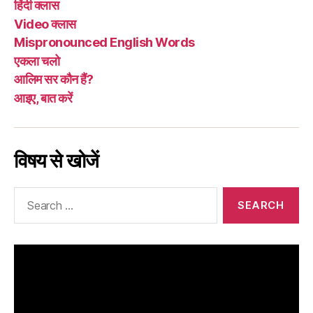
हिंदी क्लास
Video क्लास
Mispronounced English Words
एकला चलो
आलिम सर कौन हैं?
आइए, बात करें
विषय से खोजें
Search
for: