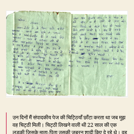
पूछा
था
–
क्या
मुझे
सचम
मरन
ही
पड़े
उन दिनों मैं संपादकीय पेज की चिट्ठियाँ छाँटा करता था जब मुझ
वह चिट्ठी मिली। चिट्ठी लिखने वाली थी 22 साल की एक
लड़की जिसके माता-पिता उसकी जबरन शादी किए दे रहे थे। वह