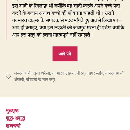
इस शादी के ख़िलाफ़ थी क्योंकि वह शादी करके अपने बच्चे पैदा
करने के बजाय अनाथ बच्चों की माँ बनना चाहती थी। उसने
नवभारत टाइम्स के संपादक से मदद माँगते हुए अंत में लिखा था –
आप ही बताइए, क्या इस लड़की को सचमुच मरना ही पड़ेगा क्योंकि
आप इस पत्र को इतना महत्वपूर्ण नहीं समझते।
“उसने
आगे पढ़ें
पूछा
था
जबरन शादी
,
तृप्ता थरेजा
,
नवभारत टाइम्स
,
नीरेद्र नागर ब्लॉग
–
,
मणिरत्नम की
Tags
अंजली
,
संपादक के नाम पत्र
क्या
मुझे
सचमुच
मरना
मुखपृष्ठ
ही
शुद्ध-अशुद्ध
पड़ेगा?”
शब्दचर्चा