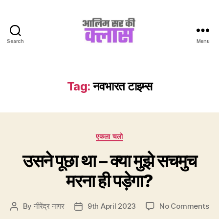
Search
Menu
Aalim
Sir
Ki
Class
Tag:
नवभारत टाइम्स
Categories
एकला चलो
उसने पूछा था – क्या मुझे सचमुच
मरना ही पड़ेगा?
on
By
नीरेंद्र नागर
9th April 2023
No Comments
Post
Post
उसन
author
date