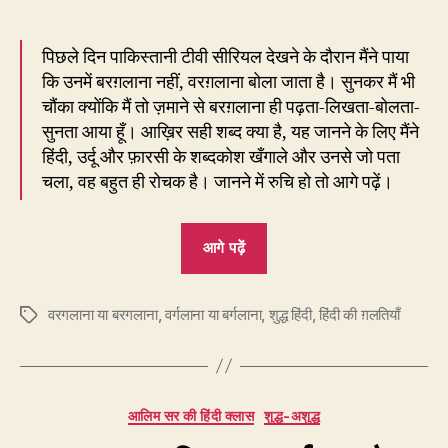
पिछले दिन पाकिस्तानी टीवी सीरियल देखने के दौरान मैंने पाया
कि उनमें बरग़लाना नहीं, वरग़लाना बोला जाता है। सुनकर मैं भी
चौंका क्योंकि मैं तो ज़माने से बरग़लाना ही पढ़ता-लिखता-बोलता-
सुनता आया हूँ। आख़िर सही शब्द क्या है, यह जानने के लिए मैंने
हिंदी, उर्दू और फ़ारसी के शब्दकोश खँगाले और उनसे जो पता
चला, वह बहुत ही रोचक है। जानने में रुचि हो तो आगे पढ़ें।
“211.
आगे पढ़ें
नेता
जनता
वरगलाना या बरगलाना
,
वर्गलाना या बर्गलाना
,
को
शुद्ध हिंदी
,
हिंदी की ग़लतियाँ
Tags
वरग़लाते
हैं
या
Categories
आलिम सर की हिंदी क्लास
शुद्ध-अशुद्ध
बरग़लाते