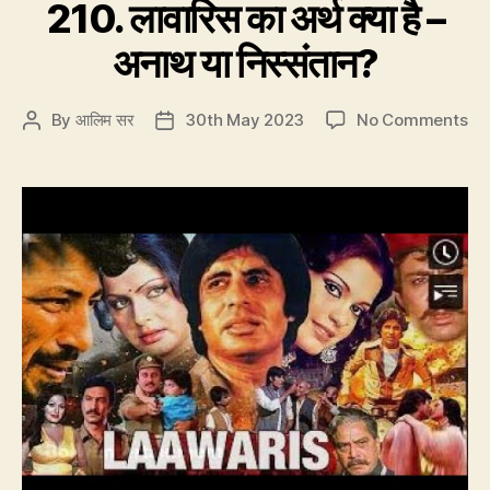
हैं?”
210. लावारिस का अर्थ क्या है –
अनाथ या निस्संतान?
on
By
आलिम सर
30th May 2023
No Comments
Post
Post
21
author
date
लाव
का
अर्थ
क्या
है
–
अन
या
निस