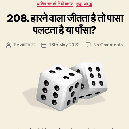
Categories
आलिम सर की हिंदी क्लास
शुद्ध-अशुद्ध
सब्ज़ियाँ?”
208. हारने वाला जीतता है तो पासा
पलटता है या पाँसा?
on
By
आलिम सर
16th May 2023
No Comments
Post
Post
20
author
date
हारन
वाला
जीत
है
तो
पासा
पलट
है
या
पाँस