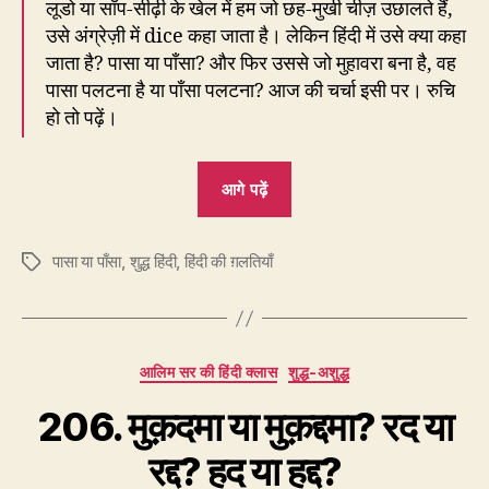
लूडो या साँप-सीढ़ी के खेल में हम जो छह-मुखी चीज़ उछालते हैं,
उसे अंग्रेज़ी में dice कहा जाता है। लेकिन हिंदी में उसे क्या कहा
जाता है? पासा या पाँसा? और फिर उससे जो मुहावरा बना है, वह
पासा पलटना है या पाँसा पलटना? आज की चर्चा इसी पर। रुचि
हो तो पढ़ें।
“208.
आगे पढ़ें
हारने
वाला
पासा या पाँसा
,
शुद्ध हिंदी
,
हिंदी की ग़लतियाँ
जीतता
Tags
है
तो
पासा
Categories
आलिम सर की हिंदी क्लास
शुद्ध-अशुद्ध
पलटता
है
206. मुक़दमा या मुक़द्दमा? रद या
या
रद्द? हद या हद्द?
पाँसा?”