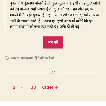
कुछ लोग मुक़दमा बोलते हैं तो कुछ मुक़द्दमा। इसी तरह कुछ लोगों
को रद बोलना सही लगता है तो कुछ को रद्द। हद और हद्द के
मामले में भी यही दुविधा है। इन सिंगल और डबल ‘द’ की समस्या
सभी के सामने आती है। आज हम इसी पर चर्चा करेंगे कि इन
तमाम शब्दों में कौनसा रूप सही है। रुचि हो तो पढ़ें।
“206.
आगे पढ़ें
मुक़दमा
या
मुक़दमा या मुक़द्दमा
,
हिंदी की ग़लतियाँ
मुक़द्दमा?
Tags
रद
या
रद्द?
Posts
हद
…
1
2
30
Older
→
या
pagination
हद्द?”