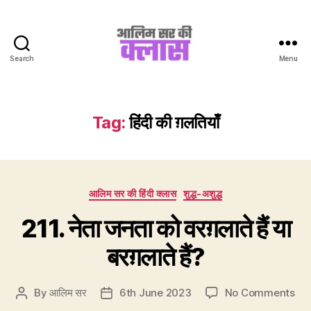
Search
Menu
Aalim
Sir
Ki
Class
Tag:
हिंदी की ग़लतियाँ
Categories
आलिम सर की हिंदी क्लास
शुद्ध-अशुद्ध
211. नेता जनता को वरग़लाते हैं या
बरग़लाते हैं?
on
By
आलिम सर
6th June 2023
No Comments
Post
Post
211
author
date